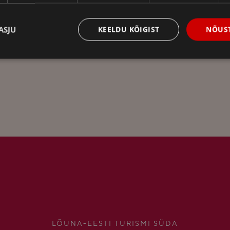
ASJU
KEELDU KÕIGIST
NÕUST
LÕUNA-EESTI TURISMI SÜDA