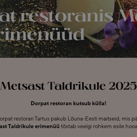
at restoranis M
erimenüüd
Metsast Taldrikule 2025
Dorpat restoran kutsub külla!
rpat restoran Tartus pakub Lõuna-Eesti maitseid, mis pä
st Taldrikule erimenüü
tõstab veelgi rohkem esile hooa