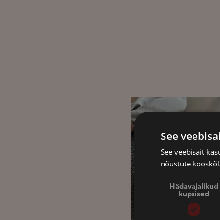
See veebisa
See veebisait ka
nõustute kooskõla
Hädavajalikud
küpsised