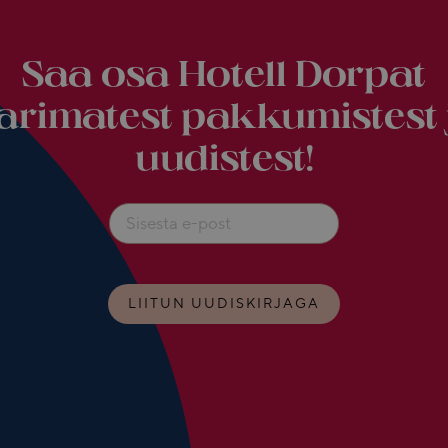
Saa osa Hotell Dorpat
arimatest pakkumistest 
uudistest!
LIITUN UUDISKIRJAGA