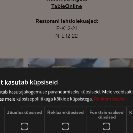
TableOnline
Restorani lahtiolekuajad:
E-K 12-21
N-L 12-22
it kasutab küpsiseid
sutab kasutajakogemuse parandamiseks küpsiseid. Meie veebisaiti
s meie küpsisepoliitikaga kõikide küpsistega.
Rohkem teavet
Jõudlusküpsised
Reklaamküpsised
Funktsionaalsed
K
küpsised