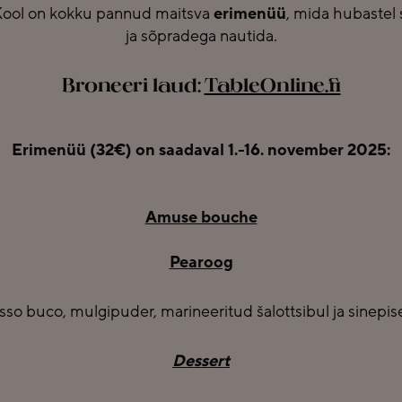
ool on kokku pannud maitsva
erimenüü
, mida hubastel 
ja sõpradega nautida.
Broneeri laud:
TableOnline.fi
Erimenüü (32€) on saadaval 1.-16. november 2025:
Amuse bouche
Pearoog
sso buco, mulgipuder, marineeritud šalottsibul ja sinep
Dessert