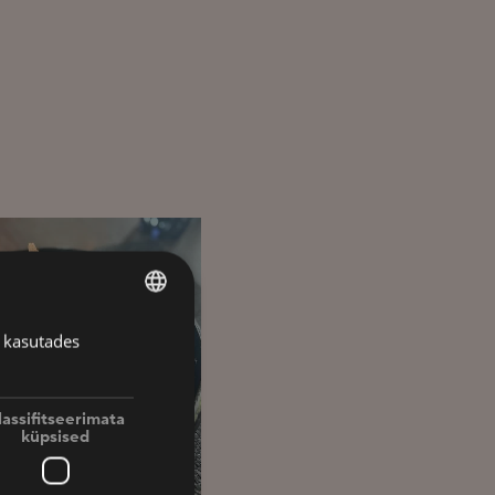
 kasutades
ESTONIAN
FINNISH
ENGLISH
lassifitseerimata
küpsised
RUSSIAN