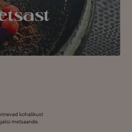
etsast
rinevad kohalikust
jalisi metsaande.