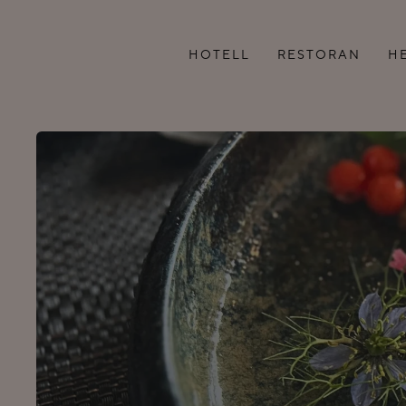
HOTELL
RESTORAN
H
TOAD
MENÜÜ
LISATEENUSED
LÕUNABUFEE
SEMINARIRUUMID
TELLI KOJU
PEREPUHKUS TARTUS
GRUPIMENÜÜ
TUBADE KORISTAMINE
KOHVIPAUSID
KODUKORD
KONTAKT