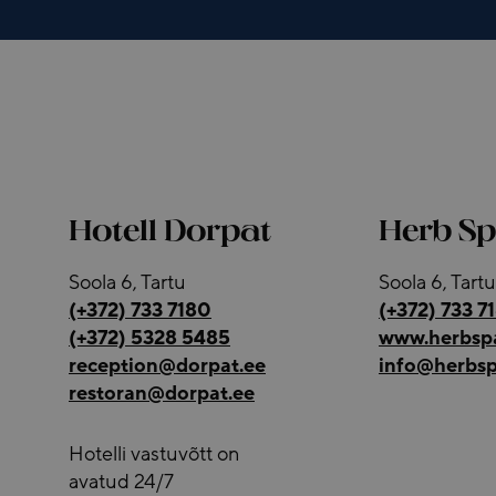
Hotell Dorpat
Herb S
Soola 6, Tartu
Soola 6, Tartu
(+372) 733 7180
(+372) 733 7
(+372) 5328 5485
www.herbsp
reception@dorpat.ee
info@herbsp
restoran@dorpat.ee
Hotelli vastuvõtt on
avatud 24/7