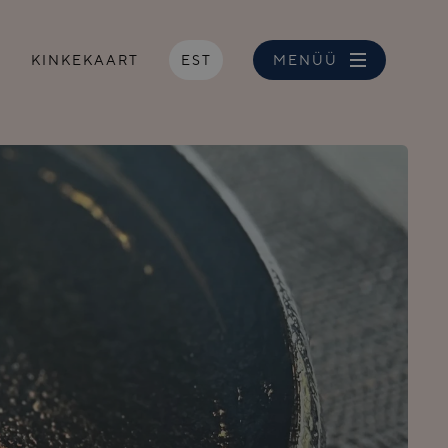
S
KINKEKAART
EST
MENÜÜ
NGIMUSED