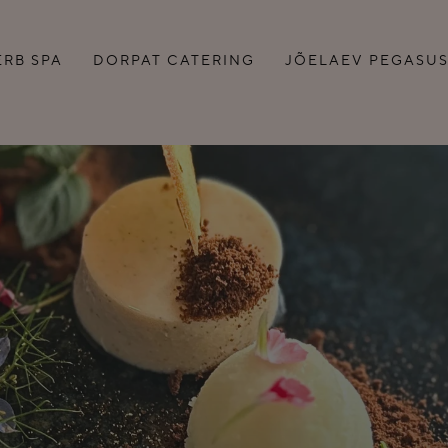
ERB SPA
DORPAT CATERING
JÕELAEV PEGASU
SAADA PÄRING
TI