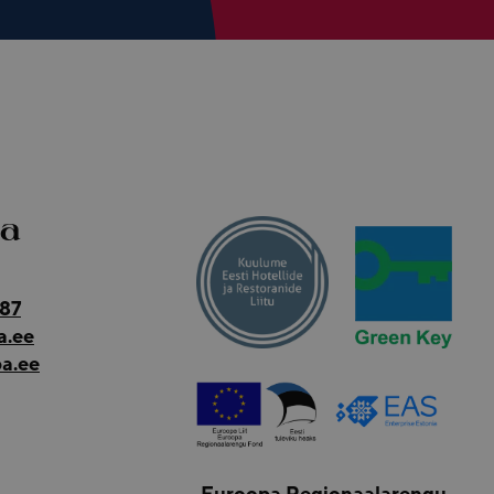
pa
187
a.ee
a.ee
Euroopa Regionaalarengu