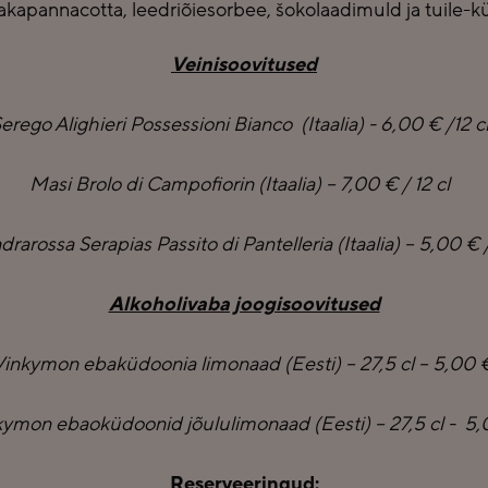
akapannacotta, leedriõiesorbee, šokolaadimuld ja tuile-k
Veinisoovitused
erego Alighieri Possessioni Bianco (Itaalia) - 6,00 € /12 
Masi Brolo di Campofiorin (Itaalia) – 7,00 € / 12 cl
rarossa Serapias Passito di Pantelleria (Itaalia) – 5,00 € /
Alkoholivaba joogisoovitused
inkymon ebaküdoonia limonaad (Eesti) – 27,5 cl – 5,00
ymon ebaoküdoonid jõululimonaad (Eesti) – 27,5 cl - 5
Reserveeringud: