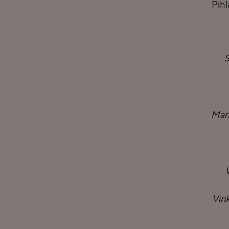
Pihl
S
Mand
V
Vink