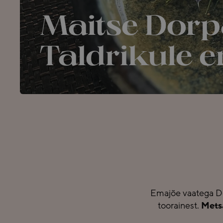
Maitse Dorp
Taldrikule 
Emajõe vaatega Do
toorainest.
Metsa