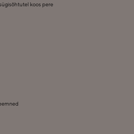
sügisõhtutel koos pere
iseemned