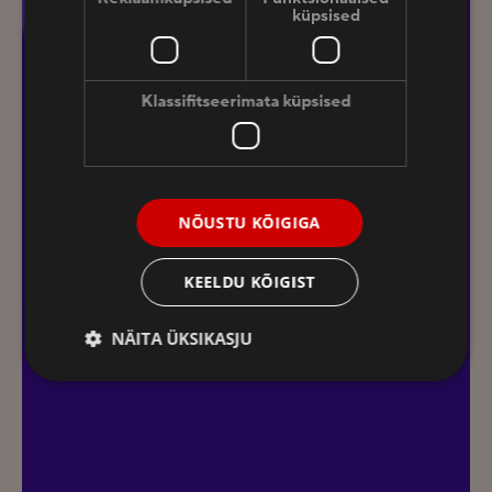
küpsised
Klassifitseerimata küpsised
NÕUSTU KÕIGIGA
KEELDU KÕIGIST
NÄITA ÜKSIKASJU