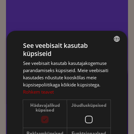
See veebisait kasutab
küpsiseid
ESTONIAN
See veebisait kasutab kasutajakogemuse
FINNISH
parandamiseks küpsiseid. Meie veebisaiti
ENGLISH
kasutades nõustute kooskõlas meie
küpsisepoliitikaga kõikide küpsistega.
RUSSIAN
Rohkem teavet
Hädavajalikud
Jõudlusküpsised
küpsised
Reklaamküpsised
Funktsionaalsed