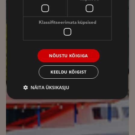
Klassifitseerimata küpsised
NÕUSTU KÕIGIGA
KEELDU KÕIGIST
NÄITA ÜKSIKASJU