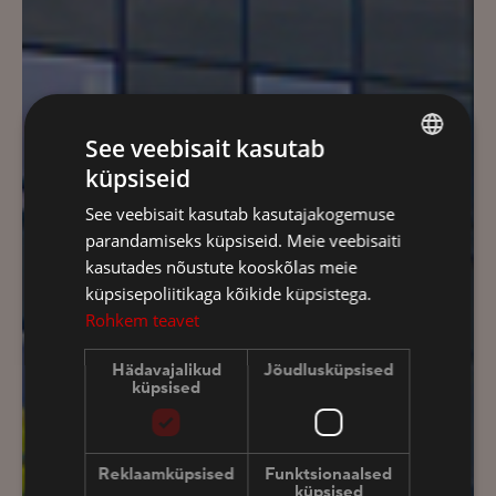
See veebisait kasutab
küpsiseid
ESTONIAN
See veebisait kasutab kasutajakogemuse
FINNISH
parandamiseks küpsiseid. Meie veebisaiti
ENGLISH
kasutades nõustute kooskõlas meie
küpsisepoliitikaga kõikide küpsistega.
RUSSIAN
Rohkem teavet
Hädavajalikud
Jõudlusküpsised
küpsised
Reklaamküpsised
Funktsionaalsed
küpsised