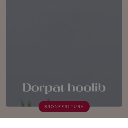
Dorpat hoolib
BRONEERI TUBA