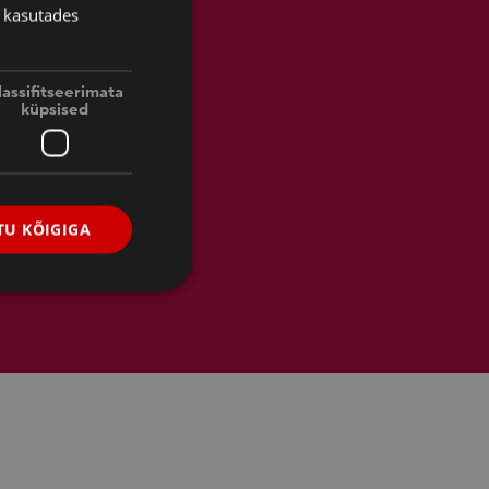
 kasutades
ESTONIAN
FINNISH
ENGLISH
lassifitseerimata
küpsised
RUSSIAN
U KÕIGIGA