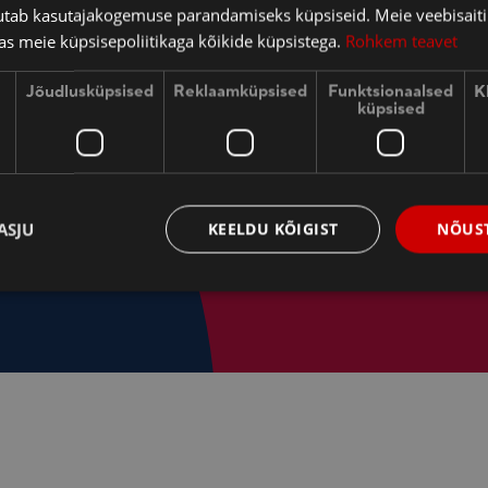
uudistest!
sutab kasutajakogemuse parandamiseks küpsiseid. Meie veebisaiti
s meie küpsisepoliitikaga kõikide küpsistega.
Rohkem teavet
Jõudlusküpsised
Reklaamküpsised
Funktsionaalsed
K
küpsised
LIITUN UUDISKIRJAGA
ASJU
KEELDU KÕIGIST
NÕUST