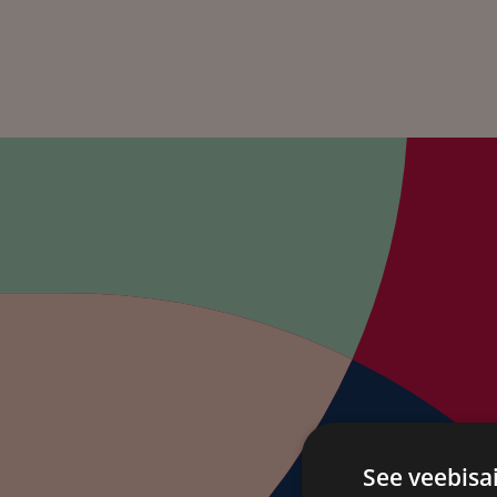
p
See veebisa