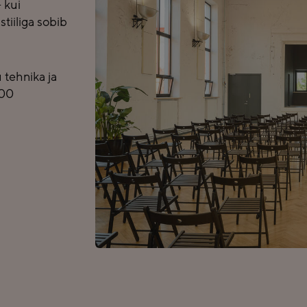
 kui
tiiliga sobib
 tehnika ja
200