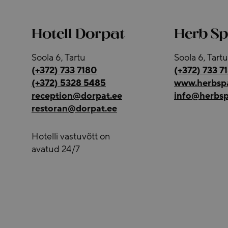
Hotell Dorpat
Herb S
Soola 6, Tartu
Soola 6, Tartu
(+372) 733 7180
(+372) 733 7
(+372) 5328 5485
www.herbsp
reception@dorpat.ee
info@herbsp
restoran@dorpat.ee
Hotelli vastuvõtt on
avatud 24/7