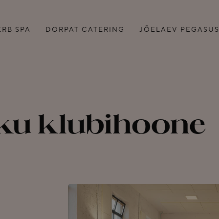
ERB SPA
DORPAT CATERING
JÕELAEV PEGASU
SAADA PÄRING
TI
ku klubihoone