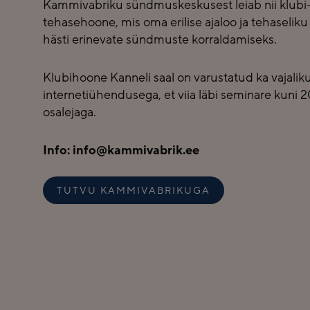
Kammivabriku sündmuskeskusest leiab nii klubi-
tehasehoone, mis oma erilise ajaloo ja tehaseliku s
hästi erinevate sündmuste korraldamiseks.
Klubihoone Kanneli saal on varustatud ka vajaliku
internetiühendusega, et viia läbi seminare kuni 
osalejaga.
Info: info@kammivabrik.ee
TUTVU KAMMIVABRIKUGA