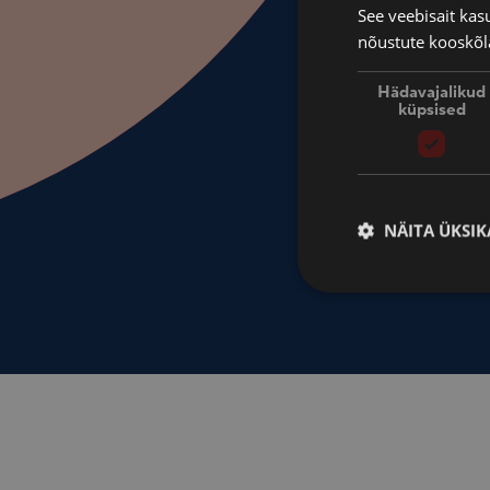
See veebisait ka
nõustute kooskõla
Hädavajalikud
küpsised
NÄITA ÜKSIK