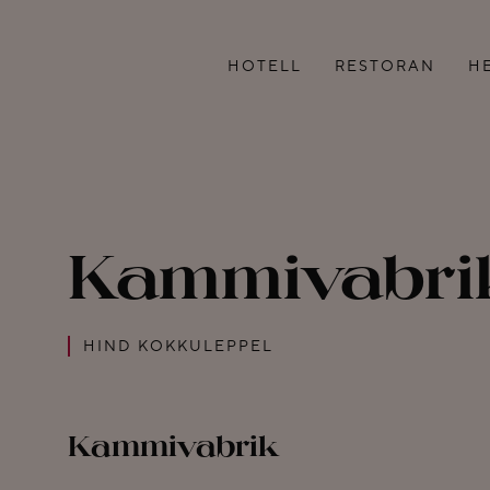
HOTELL
RESTORAN
H
TOAD
MENÜÜ
LISATEENUSED
LÕUNABUFEE
SEMINARIRUUMID
TELLI KOJU
Kammivabri
PEREPUHKUS TARTUS
GRUPIMENÜÜ
TUBADE KORISTAMINE
KOHVIPAUSID
HIND KOKKULEPPEL
KODUKORD
KONTAKT
Kammivabrik