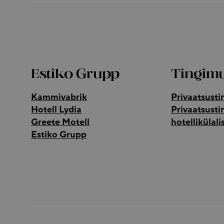
Estiko Grupp
Tingim
Kammivabrik
Privaatsust
Hotell Lydia
Privaatsust
Greete Motell
hotellikülali
Estiko Grupp