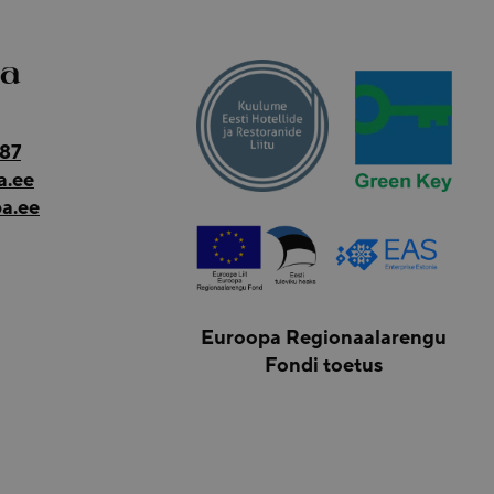
pa
187
a.ee
a.ee
Euroopa Regionaalarengu
Fondi toetus