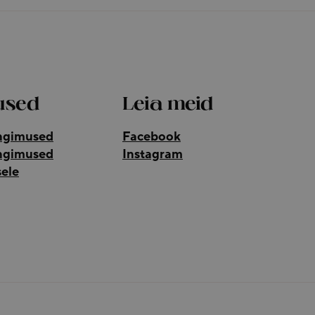
used
Leia meid
ingimused
Facebook
ingimused
Instagram
sele