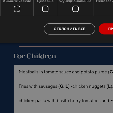
Аналитические
Целевые
Функциональные
Некласс
Smoked cheese, spicy chicken wings, pickles, 
jerky, bruschettas with tomato and mozzarella, 
Nopri Farm's Gouda cheese with spiced cumin,
ОТКЛОНИТЬ ВСЕ
ПР
al Tartufo, Andre Farm's cheese Musc, Luke Far
For Children
Meatballs in tomato sauce and potato puree (
G
Fries with sausages (
G, L
) /chicken nuggets
(
L
)
chicken pasta with basil, cherry tomatoes and F