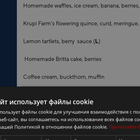
Homemade waffles, ice cream, banana, berries
Krupi Farm’s flowering quince, curd, meringue,
Lemon tartlets, berry sauce (
L
)
Homemade Britta cake, berries
Coffee cream, buckthorn, muffin
Dorpat homemade ice cream selection (
G
)/ S
айт использует файлы cookie
спользует файлы cookie для улучшения взаимодействия с по
еб-сайт, вы соглашаетесь на использование всех файлов co
нашей Политикой в ​​отношении файлов cookie.
Прочитайте 
Snack Plates