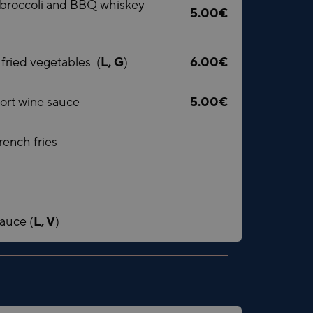
 broccoli and BBQ whiskey
5.00€
p fried vegetables
(
L, G
)
6.00€
port wine sauce
5.00€
rench fries
sauce (
L, V
)