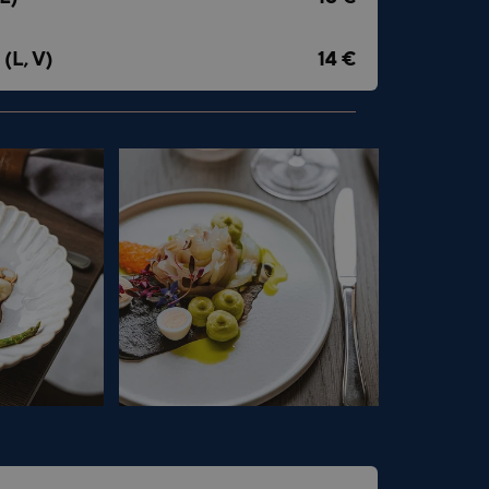
s
(L, V)
14 €