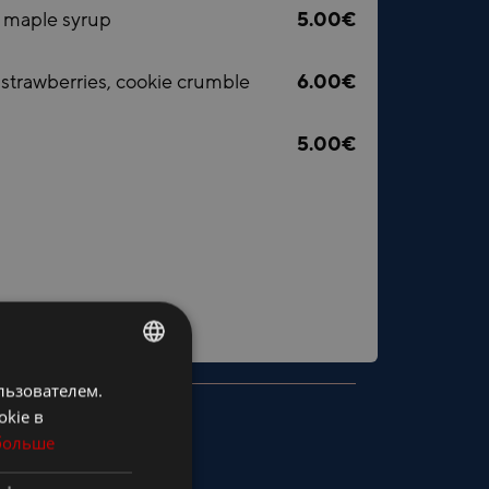
, maple syrup
5.00€
 strawberries, cookie crumble
6.00€
5.00€
orbet selection (
L, G
)
льзователем.
ESTONIAN
okie в
FINNISH
больше
ENGLISH