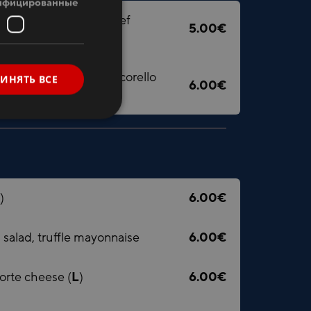
ифицированные
RUSSIAN
smoked pig tongue, beef
5.00€
bread crisps
 Viinamärdi Farm's Pecorello
ИНЯТЬ ВСЕ
6.00€
m's local blue cheese
)
6.00€
, salad, truffle mayonnaise
6.00€
orte cheese (
L
)
6.00€