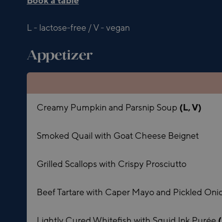
Book a table
L - lactose-free / V - vegan
Appetizer
Creamy Pumpkin and Parsnip Soup
(L, V)
Smoked Quail with Goat Cheese Beignet
Grilled Scallops with Crispy Prosciutto
Beef Tartare with Caper Mayo and Pickled Oni
Lightly Cured Whitefish with Squid Ink Purée