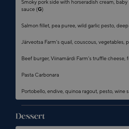
Smoky pork side with horseradish cream, baby
sauce (
G
)
Salmon fillet, pea puree, wild garlic pesto, dee
Järveotsa Farm’s quail, couscous, vegetables, 
Beef burger, Viinamärdi Farm’s truffle cheese, f
Pasta Carbonara
Portobello, endive, quinoa ragout, pesto, wine 
Dessert