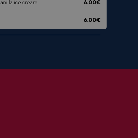
anilla ice cream
6.00€
6.00€