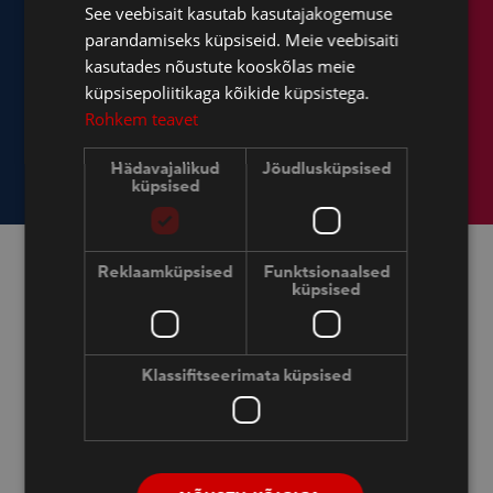
See veebisait kasutab kasutajakogemuse
FINNISH
parandamiseks küpsiseid. Meie veebisaiti
ENGLISH
kasutades nõustute kooskõlas meie
küpsisepoliitikaga kõikide küpsistega.
RUSSIAN
Rohkem teavet
Hädavajalikud
Jõudlusküpsised
küpsised
Reklaamküpsised
Funktsionaalsed
küpsised
Klassifitseerimata küpsised
Отель Dorpat
Soola 6, Tartu