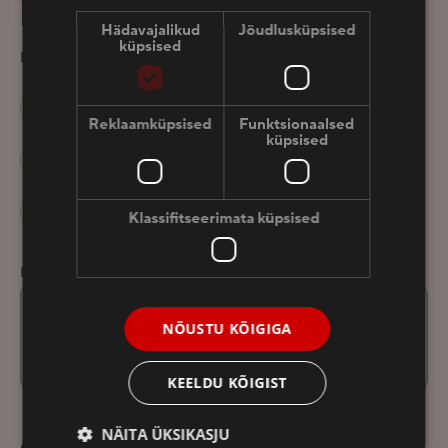
Hädavajalikud
Jõudlusküpsised
küpsised
EELISTATAV SPAA HOOLITSUSE AEG*
SAABUMISPÄEVA PÄRASTLÕUNA
Reklaamküpsised
Funktsionaalsed
küpsised
SAABUMISPÄEVA ÕHTU
LAHKUMISPÄEVA HOMMIK
Klassifitseerimata küpsised
LISAINFO
NÕUSTU KÕIGIGA
KEELDU KÕIGIST
NÄITA ÜKSIKASJU