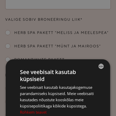
VALIGE SOBIV BRONEERINGU LIIK*
HERB SPA PAKETT "MELISS JA MEELESPEA"
HERB SPA PAKETT "MÜNT JA MAIROOS"
ROMANTIKUTE PAKETT
See veebisait kasutab
EELISTATAV TOATÜÜP*
küpsiseid
ESTONIAN
See veebisait kasutab kasutajakogemuse
STANDARD TUBA
FINNISH
parandamiseks küpsiseid. Meie veebisaiti
ENGLISH
kasutades nõustute kooskõlas meie
SUPERIOR TUBA
küpsisepoliitikaga kõikide küpsistega.
RUSSIAN
Rohkem teavet
SVIIT