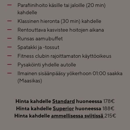
Parafiinihoito käsille tai jaloille (20 min)
kahdelle
Klassinen hieronta (30 min) kahdelle
Rentouttava kasvistee hoitojen aikana
Runsas aamubuffet
Spatakki ja -tossut
Fitness clubin rajoittamaton käyttöoikeus
Pysaköinti yhdelle autolle
Ilmainen sisäänpääsy yökerhoon 01:00 saakka
(Maasikas)
Hinta kahdelle
Standard
huoneessa
178€
Hinta kahdelle
Superior
huoneessa
188€
Hinta kahdelle
ammellisessa sviitissä
215€