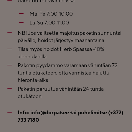
Aamubuffet ravintolassa
Ma-Pe 7:00-10:00
La-Su 7:00-11:00
NB! Jos valitsette majoituspaketin sunnuntai
päivälle, hoidot järjestyy maanantaina
Tilaa myös hoidot Herb Spaassa -10%
alennuksella
Paketin pyydämme varamaan vähintään 72
tuntia etukäteen, että varmistaa haluttu
hieronta-aika
Paketin peruutus vähintään 24 tuntia
etukäteen
Info:
info@dorpat.ee
tai puhelimitse
(+372)
733 7180