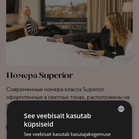
Номера Superior
Современные номера класса Superior,
оформленные в светлых тонах, расположены на
пяти этажах отеля. Из номеров открывается вид
на старый город...
See veebisait kasutab
küpsiseid
ESTONIAN
ЗАБРОНИРОВАТЬ
ПОДРОБНЕЕ
See veebisait kasutab kasutajakogemuse
FINNISH