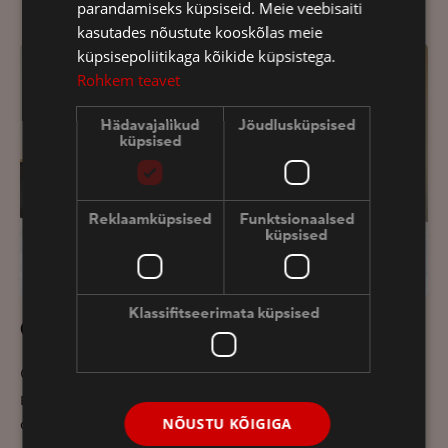
parandamiseks küpsiseid. Meie veebisaiti
ENGLISH
kasutades nõustute kooskõlas meie
küpsisepoliitikaga kõikide küpsistega.
RUSSIAN
Rohkem teavet
Hädavajalikud
Jõudlusküpsised
küpsised
Reklaamküpsised
Funktsionaalsed
küpsised
Klassifitseerimata küpsised
Семейный номер
Современные семейные номера, оформленные
в светлых тонах, расположены на втором этаже
отеля и предусмотрены для семей с детьми.
NÕUSTU KÕIGIGA